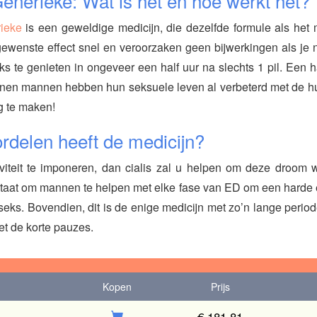
enerieke: Wat is het en hoe werkt het?
ieke
is een geweldige medicijn, die dezelfde formule als het
ewenste effect snel en veroorzaken geen bijwerkingen als je 
ks te genieten in ongeveer een half uur na slechts 1 pil. Een 
en mannen hebben hun seksuele leven al verbeterd met de hulp
ig te maken!
rdelen heeft de medicijn?
viteit te imponeren, dan cialis zal u helpen om deze droom wa
n staat om mannen te helpen met elke fase van ED om een harde 
ks. Bovendien, dit is de enige medicijn met zo’n lange periode 
t de korte pauzes.
Kopen
Prijs
€ 181,81