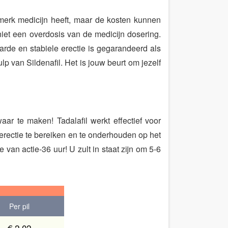
 merk medicijn heeft, maar de kosten kunnen
niet een overdosis van de medicijn dosering.
harde en stabiele erectie is gegarandeerd als
 van Sildenafil. Het is jouw beurt om jezelf
ar te maken! Tadalafil werkt effectief voor
erectie te bereiken en te onderhouden op het
van actie-36 uur! U zult in staat zijn om 5-6
Per pil
€ 2,02