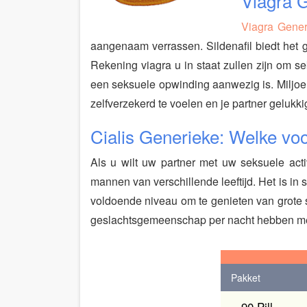
Viagra G
Viagra Gener
aangenaam verrassen. Sildenafil biedt het g
Rekening viagra u in staat zullen zijn om se
een seksuele opwinding aanwezig is. Miljoen
zelfverzekerd te voelen en je partner gelukk
Cialis Generieke: Welke voo
Als u wilt uw partner met uw seksuele acti
mannen van verschillende leeftijd. Het is i
voldoende niveau om te genieten van grote se
geslachtsgemeenschap per nacht hebben me
Pakket
× 90 Pill