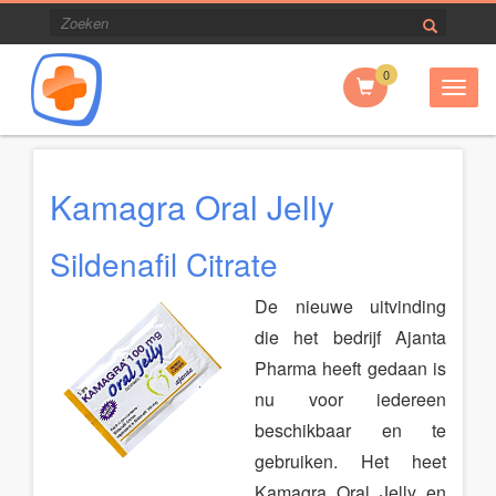
0
Togg
navig
Kamagra Oral Jelly
Sildenafil Citrate
De nieuwe uitvinding
die het bedrijf Ajanta
Pharma heeft gedaan is
nu voor iedereen
beschikbaar en te
gebruiken. Het heet
Kamagra Oral Jelly en