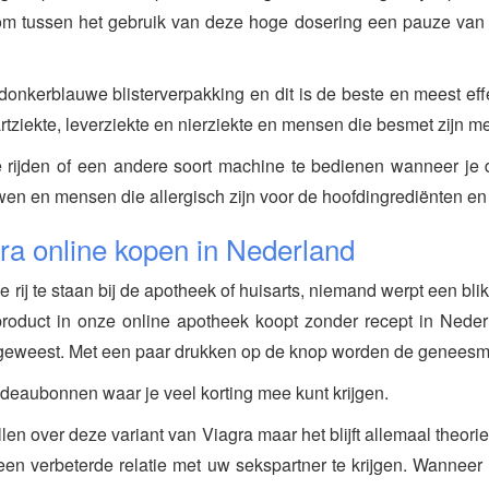
 om tussen het gebruik van deze hoge dosering een pauze van 
nkerblauwe blisterverpakking en dit is de beste en meest eff
tziekte, leverziekte en nierziekte en mensen die besmet zijn me
 rijden of een andere soort machine te bedienen wanneer je
wen en mensen die allergisch zijn voor de hoofdingrediënten e
ra online kopen in Nederland
rij te staan bij de apotheek of huisarts, niemand werpt een bli
roduct in onze online apotheek koopt zonder recept in Neder
k geweest. Met een paar drukken op de knop worden de geneesmi
deaubonnen waar je veel korting mee kunt krijgen.
n over deze variant van Viagra maar het blijft allemaal theorie
 een verbeterde relatie met uw sekspartner te krijgen. Wanneer 