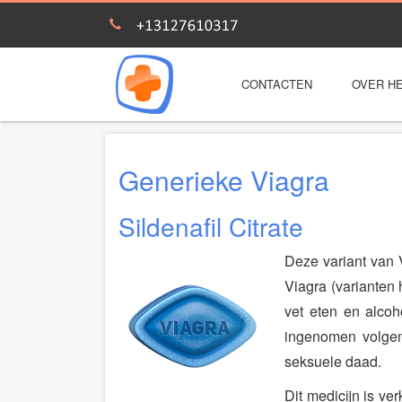
CONTACTEN
OVER HE
Generieke Viagra
Sildenafil Citrate
Deze variant van V
Viagra (varianten 
vet eten en alcoh
ingenomen volgen
seksuele daad.
Dit medicijn is ve