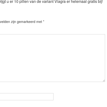
jgt u er 10 pillen van de variant Viagra er helemaal gratis bij!
 velden zijn gemarkeerd met
*