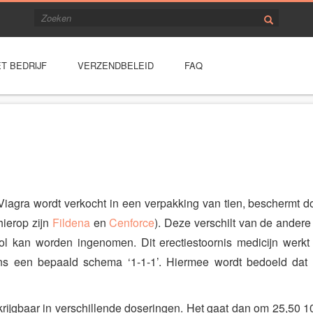
T BEDRIJF
VERZENDBELEID
FAQ
iagra wordt verkocht in een verpakking van tien, beschermt doo
hierop zijn
Fildena
en
Cenforce
). Deze verschilt van de andere
ol kan worden ingenomen. Dit erectiestoornis medicijn werk
s een bepaald schema ‘1-1-1’. Hiermee wordt bedoeld dat 
rkrijgbaar in verschillende doseringen. Het gaat dan om 25,50 