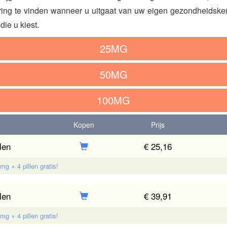
ring te vinden wanneer u uitgaat van uw eigen gezondheidske
ie u kiest.
25MG
50MG
100MG
Kopen
Prijs
len
€ 25,16
g × 4 pillen gratis!
len
€ 39,91
g × 4 pillen gratis!